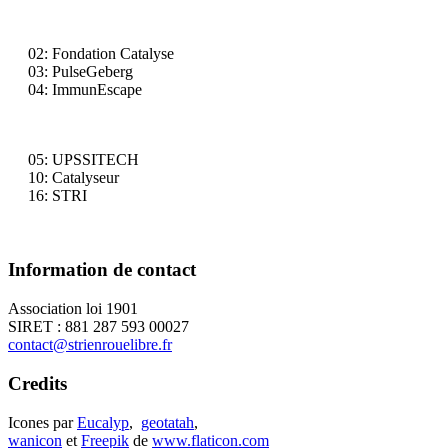
02: Fondation Catalyse
03: PulseGeberg
04: ImmunEscape
05: UPSSITECH
10: Catalyseur
16: STRI
Information de contact
Association loi 1901
SIRET : 881 287 593 00027
contact@strienrouelibre.fr
Credits
Icones par
Eucalyp
,
geotatah
,
wanicon
et
Freepik
de
www.flaticon.com