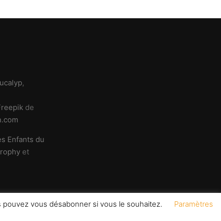
ucalyp
,
Freepik
de
n.com
es Enfants du
Trophy
et
us pouvez vous désabonner si vous le souhaitez.
Paramètres