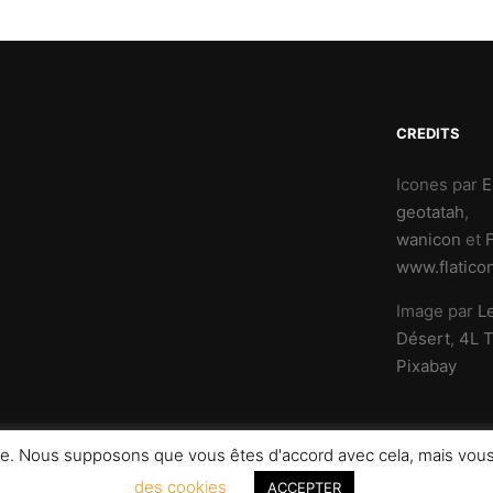
CREDITS
Icones par
E
geotatah
,
wanicon
et
www.flatico
Image par
L
Désert
,
4L 
Pixabay
ence. Nous supposons que vous êtes d'accord avec cela, mais vo
des cookies
ACCEPTER
e.fr