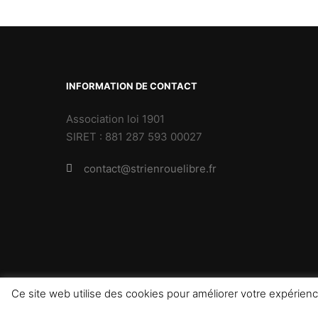
INFORMATION DE CONTACT
Association loi 1901
SIRET : 881 287 593 00027
contact@strienrouelibre.fr
Ce site web utilise des cookies pour améliorer votre expéri
Rife
Theme by
Apollo13Themes
- © strienrouelibr